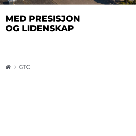
MED PRESISJON
OG LIDENSKAP
H
GTC
o
m
e