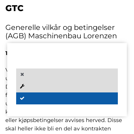
GTC
Generelle vilkår og betingelser
(AGB) Maschinenbau Lorenzen
1 Vilkårenes og betingelsenes gyldighet
Våre leveranser, tjenester og tilbud skjer
utelukkende på grunnlag av disse vilkårene.
Disse gjelder også for alle fremtidige
forretningsforbindelser, selv om de ikke er
uttrykkelig avtalt på nytt. Motbekreftelser fra
kunden med henvisning til egne forretnings-
eller kjøpsbetingelser avvises herved. Disse
skal heller ikke bli en del av kontrakten