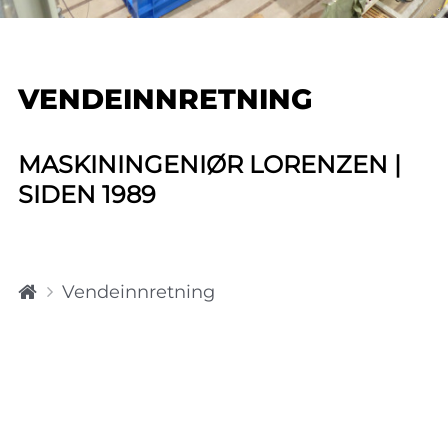
VENDEINNRETNING
MASKININGENIØR LORENZEN |
SIDEN 1989
H
Vendeinnretning
o
m
e