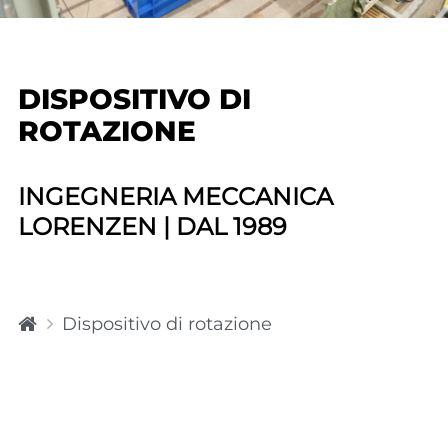
DISPOSITIVO DI
ROTAZIONE
INGEGNERIA MECCANICA
LORENZEN | DAL 1989
p
Dispositivo di rotazione
a
gi
n
a