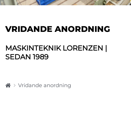
VRIDANDE ANORDNING
MASKINTEKNIK LORENZEN |
SEDAN 1989
H
Vridande anordning
o
m
e