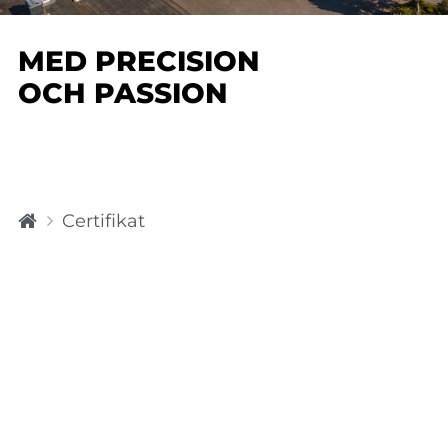
MED PRECISION
OCH PASSION
H
Certifikat
o
m
e