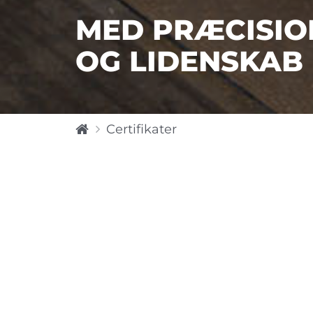
MED PRÆCISIO
OG LIDENSKAB
H
Certifikater
o
m
e