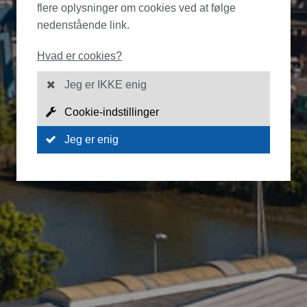
flere oplysninger om cookies ved at følge
nedenstående link.
Hvad er cookies?
Jeg er IKKE enig
Cookie-indstillinger
Jeg er enig