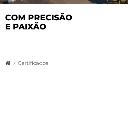
COM PRECISÃO
E PAIXÃO
P
Certificados
á
gi
n
a
in
ici
al