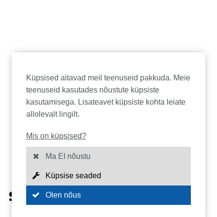
Küpsised aitavad meil teenuseid pakkuda. Meie
teenuseid kasutades nõustute küpsiste
kasutamisega. Lisateavet küpsiste kohta leiate
allolevalt lingilt.
Mis on küpsised?
Ma EI nõustu
Küpsise seaded
SERTIFIKAADID
Olen nõus