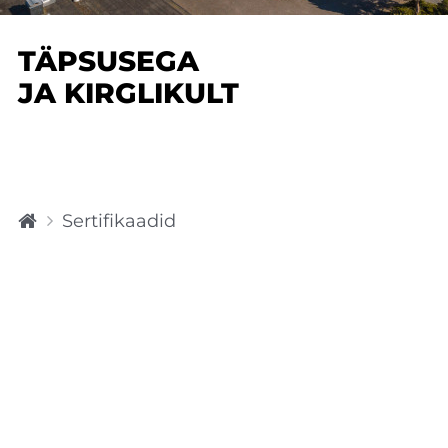
TÄPSUSEGA
JA KIRGLIKULT
H
Sertifikaadid
o
m
e