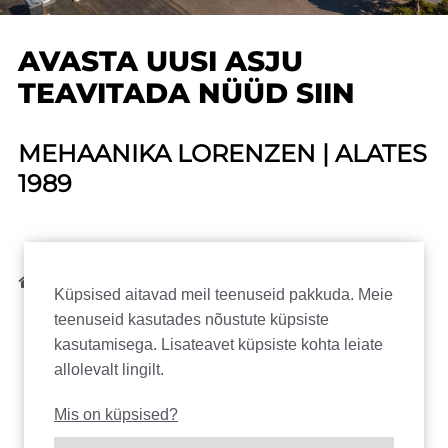
AVASTA UUSI ASJU
TEAVITADA NÜÜD SIIN
MEHAANIKA LORENZEN | ALATES
1989
H
Uudised
Küpsised aitavad meil teenuseid pakkuda. Meie
o
teenuseid kasutades nõustute küpsiste
m
kasutamisega. Lisateavet küpsiste kohta leiate
e
allolevalt lingilt.
Mis on küpsised?