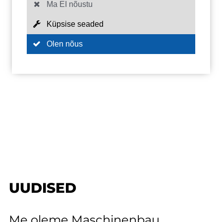
Ma EI nõustu
Küpsise seaded
Olen nõus
UUDISED
Me oleme Maschinenbau