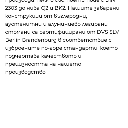
производителя в съответствие с DIN
2303 до нива Q2 и BK2. Нашите заварени
конструкции от въглеродни,
аустенитни и алуминиево легирани
стомани са сертифицирани от DVS SLV
Berlin Brandenburg в съответствие с
изброените по-горе стандарти, което
подчертава качеството и
прецизността на нашето
производство.