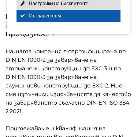
Настройки на бисквитките
Нашите сертификати -
Съгласен съм
гарантирано качество и
прецизност
Нашата компания е сертифицирана по
DIN EN 1090-2 за заваряване на
стоманени конструкции до EXC 3 и по
DIN EN 1090-3 за заваряване на
алуминиеви конструкции до EXC 2. Ние
сме изпълнили изискванията за качество
на заваряването съгласно DIN EN ISO 384-
2:2021.
Притежаваме и квалификация на