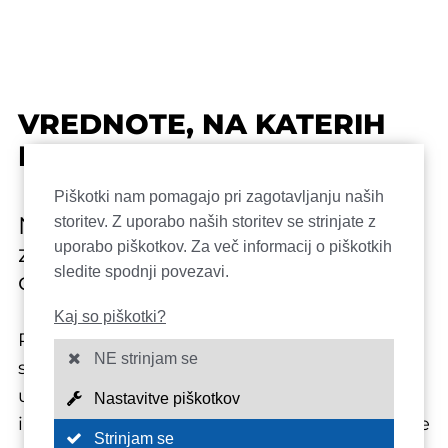
VREDNOTE, NA KATERIH
LAHKO GRADITE
Piškotki nam pomagajo pri zagotavljanju naših
Naš način dela temelji na
storitev. Z uporabo naših storitev se strinjate z
uporabo piškotkov. Za več informacij o piškotkih
zaupanju, natančnosti in
sledite spodnji povezavi.
diskretnosti.
Kaj so piškotki?
Podjetje, ki ga je leta 1989 ustanovil inženir
NE strinjam se
strojništva Gerd Lorenzen, se je sprva
ukvarjalo s popravili in vzdrževanjem v ribiški
Nastavitve piškotkov
industriji. Zaradi vse večjega povpraševanja je
Strinjam se