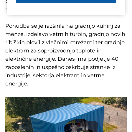
podjetje kmalu razširilo svojo paleto izdelkov
na druge sektorje.
Ponudba se je razširila na gradnjo kuhinj za
menze, izdelavo vetrnih turbin, gradnjo novih
ribiških plovil z vlečnimi mrežami ter gradnjo
elektrarn za soproizvodnjo toplote in
električne energije. Danes ima podjetje 40
zaposlenih in uspešno oskrbuje stranke iz
industrije, sektorja elektrarn in vetrne
energije.