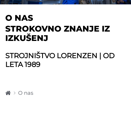
O NAS
STROKOVNO ZNANJE IZ
IZKUŠENJ
STROJNIŠTVO LORENZEN | OD
LETA 1989
H
O nas
o
m
e