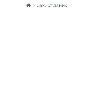
H
Захист даних
o
m
e