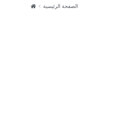
الصفحة الرئيسية
ح
ماي
ة
البي
انا
ت