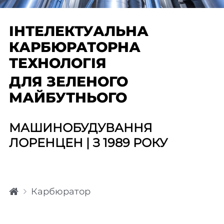
ІНТЕЛЕКТУАЛЬНА
КАРБЮРАТОРНА
ТЕХНОЛОГІЯ
ДЛЯ ЗЕЛЕНОГО
МАЙБУТНЬОГО
МАШИНОБУДУВАННЯ
ЛОРЕНЦЕН | З 1989 РОКУ
H
Карбюратор
o
m