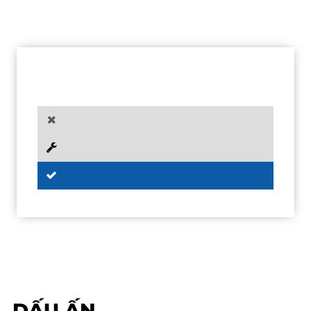
DẤU ẤN